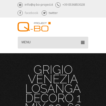
info@q-bo-project.it
+39 0536853028
facebook
twitter
MENU
GRIGIO
VENEZIA
LOSANGA
DECORO 1