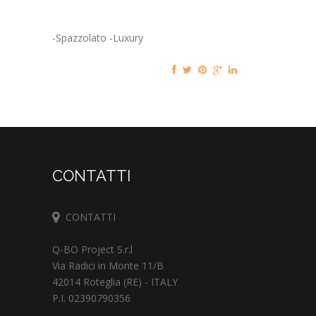
-Spazzolato -Luxury
CONTATTI
CONTATTI
Q-BO Project S.r.l
Via Radici in Monte 11/B
42014 Roteglia (RE) - ITALY
P.I. 02390790356