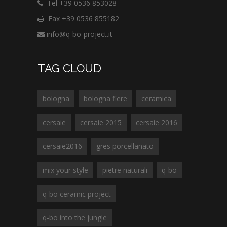
Tel +39 0536 853028
Fax +39 0536 855182
info@q-bo-project.it
TAG CLOUD
bologna
bologna fiere
ceramica
cersaie
cersaie 2015
cersaie 2016
cersaie2016
gres porcellanato
mix your style
pietre naturali
q-bo
q-bo ceramic project
q-bo into the jungle