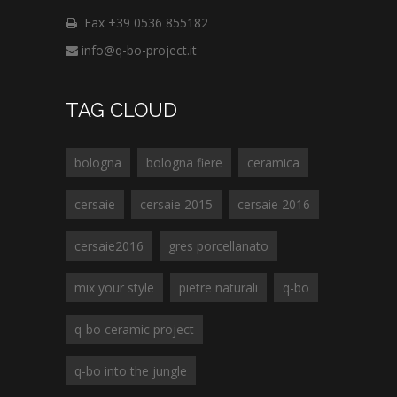
Fax +39 0536 855182
info@q-bo-project.it
TAG CLOUD
bologna
bologna fiere
ceramica
cersaie
cersaie 2015
cersaie 2016
cersaie2016
gres porcellanato
mix your style
pietre naturali
q-bo
q-bo ceramic project
q-bo into the jungle