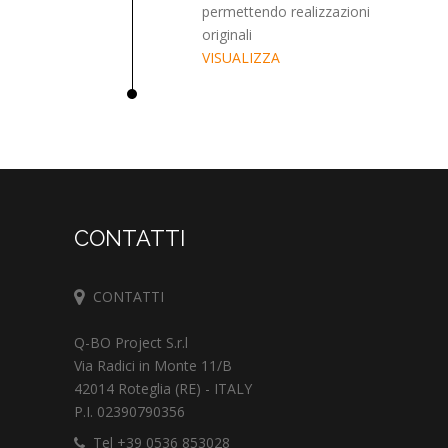
permettendo realizzazioni
originali
VISUALIZZA
CONTATTI
CONTATTI
Q-BO Project S.r.l
Via Radici in Monte 11/B
42014 Roteglia (RE) - ITALY
P.I. 02390790356
Tel +39 0536 853028