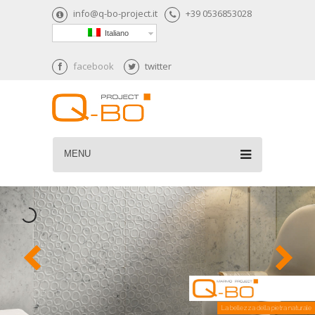
info@q-bo-project.it
+39 0536853028
Italiano
facebook
twitter
MENU
La bellezza della pietra naturale