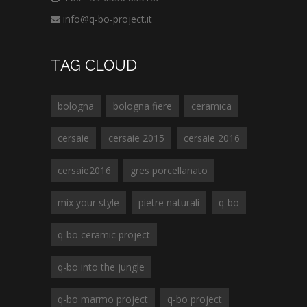
info@q-bo-project.it
TAG CLOUD
bologna
bologna fiere
ceramica
cersaie
cersaie 2015
cersaie 2016
cersaie2016
gres porcellanato
mix your style
pietre naturali
q-bo
q-bo ceramic project
q-bo into the jungle
q-bo marmo project
q-bo project