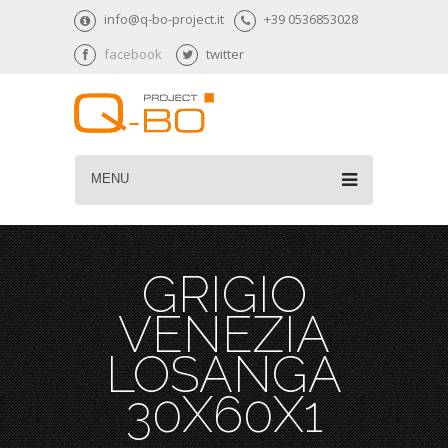
info@q-bo-project.it
+39 0536853028
facebook
twitter
MENU
GRIGIO
VENEZIA
LOSANGA
30X60X1