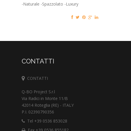
-Naturale -Spazzolato -Luxury
CONTATTI
CONTATTI
Q-BO Project S.r.l
Via Radici in Monte 11/B
42014 Roteglia (RE) - ITALY
P.I. 02390790356
Tel +39 0536 853028
Fax +39 0536 855182