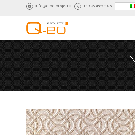
info@q-bo-project.it
+39 0536853028