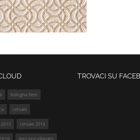
CLOUD
TROVACI SU FACE
a
bologna fiere
ca
cersaie
e 2015
cersaie 2016
e2016
gres porcellanato