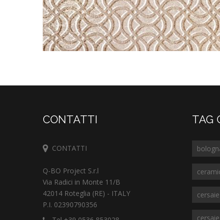
CONTATTI
TAG 
CONTATTI
bologn
Q-BO Project S.r.l
cerami
Via Radici in Monte 11/B
42014 Roteglia (RE) - ITALY
cersai
P.I. 02390790356
cersai
Tel +39 0536 853028