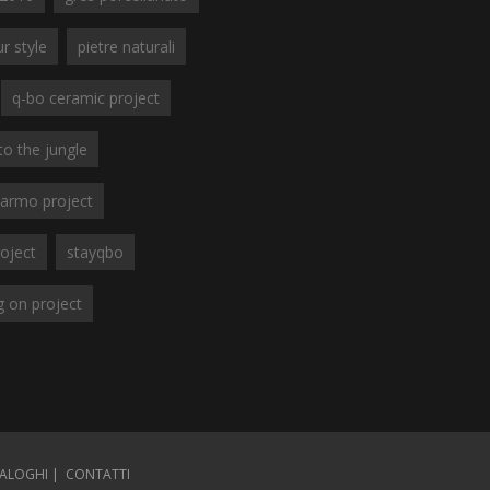
r style
pietre naturali
q-bo ceramic project
to the jungle
armo project
oject
stayqbo
g on project
ALOGHI
CONTATTI