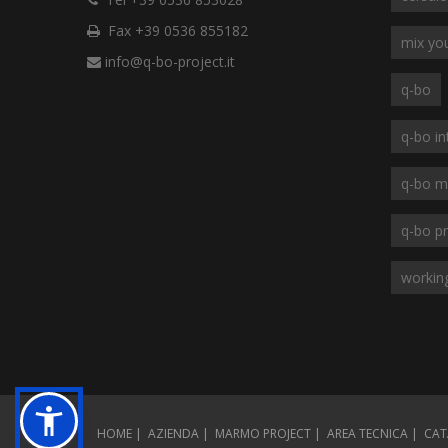
Fax +39 0536 855182
mix you
info@q-bo-project.it
q-bo
q-bo in
q-bo m
q-bo pr
workin
HOME
AZIENDA
MARMO PROJECT
AREA TECNICA
CAT