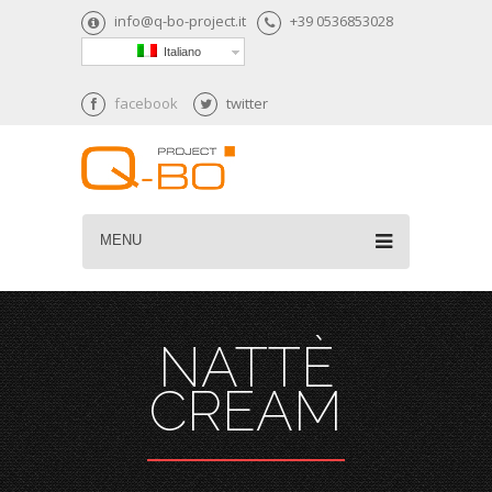
info@q-bo-project.it
+39 0536853028
Italiano
facebook
twitter
MENU
NATTÈ
CREAM