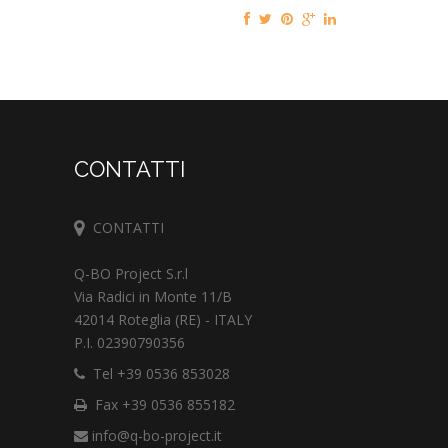
CONTATTI
CONTATTI
Q-BO Project S.r.l
Via Radici in Monte 11/B
42014 Roteglia (RE) - ITALY
P.I. 02390790356
Tel +39 0536 853028
Fax +39 0536 855182
info@q-bo-project.it