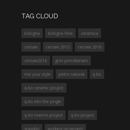
TAG CLOUD
bologna
bologna fiere
ceramica
cersaie
cersaie 2015
cersaie 2016
cersaie2016
gres porcellanato
mix your style
pietre naturali
q-bo
q-bo ceramic project
q-bo into the jungle
q-bo marmo project
q-bo project
stayqbo
working on project