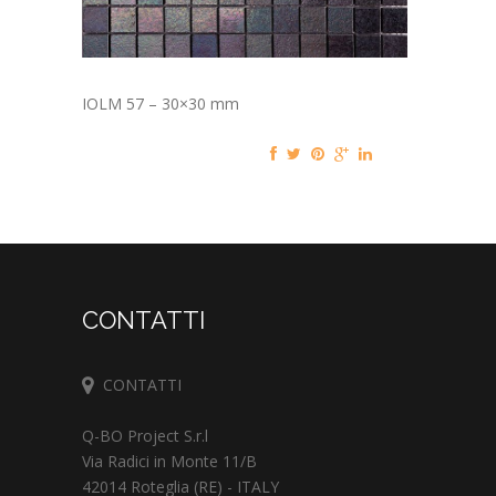
IOLM 57 – 30×30 mm
CONTATTI
CONTATTI
Q-BO Project S.r.l
Via Radici in Monte 11/B
42014 Roteglia (RE) - ITALY