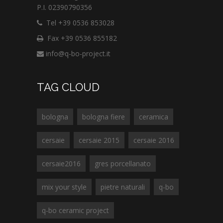
P.I. 02390790356
Tel +39 0536 853028
Fax +39 0536 855182
info@q-bo-project.it
TAG CLOUD
bologna
bologna fiere
ceramica
cersaie
cersaie 2015
cersaie 2016
cersaie2016
gres porcellanato
mix your style
pietre naturali
q-bo
q-bo ceramic project