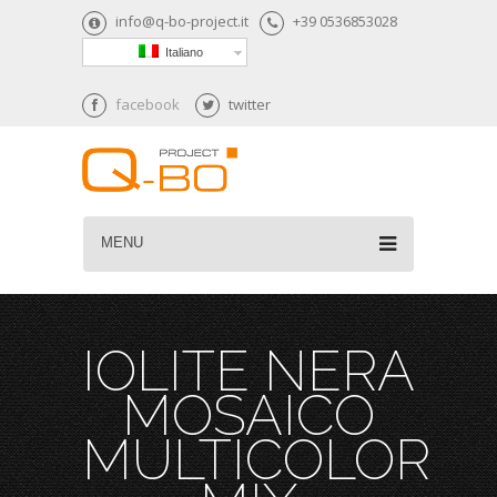
info@q-bo-project.it
+39 0536853028
Italiano
facebook
twitter
MENU
IOLITE NERA
MOSAICO
MULTICOLOR