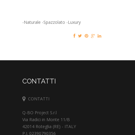
-Naturale -Spazzolato -Luxury
CONTATTI
CONTATTI
Q-BO Project S.r.l
Via Radici in Monte 11/B
42014 Roteglia (RE) - ITALY
P.I. 02390790356