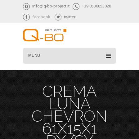
info@q-bo-project.it
+39 0536853028
facebook
twitter
MENU
CREMA
LUNA
CHEVRON
61X15X1