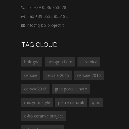
Tel +39 0536 853028
Fax +39 0536 855182
info@q-bo-project.it
TAG CLOUD
bologna
bologna fiere
ceramica
cersaie
cersaie 2015
cersaie 2016
cersaie2016
gres porcellanato
mix your style
pietre naturali
q-bo
q-bo ceramic project