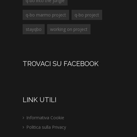
q-bo into the jungle
q-bo marmo project
q-bo project
stayqbo
working on project
TROVACI SU FACEBOOK
LINK UTILI
Informativa Cookie
Politica sulla Privacy