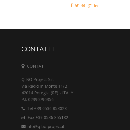
CONTATTI
CONTATTI
Q-BO Project S.r.l
Via Radici in Monte 11/B
42014 Roteglia (RE) - ITALY
P.I. 02390790356
Tel +39 0536 853028
Fax +39 0536 855182
info@q-bo-project.it