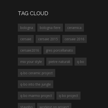
TAG CLOUD
bologna
bologna fiere
ceramica
cersaie
cersaie 2015
cersaie 2016
cersaie2016
gres porcellanato
mix your style
pietre naturali
q-bo
q-bo ceramic project
q-bo into the jungle
q-bo marmo project
q-bo project
stayqbo
working on project