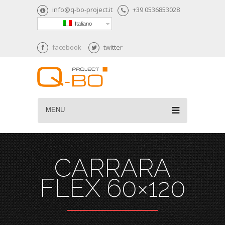
info@q-bo-project.it
+39 0536853028
Italiano
facebook
twitter
MENU
CARRARA
FLEX 60×120