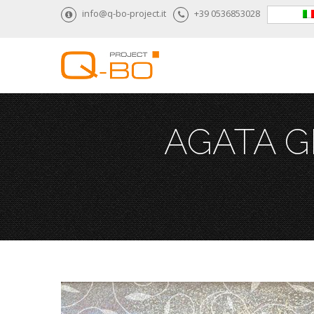
info@q-bo-project.it
+39 0536853028
AGATA G