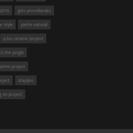
e2016
gres porcellanato
r style
pietre naturali
q-bo ceramic project
to the jungle
armo project
oject
stayqbo
g on project