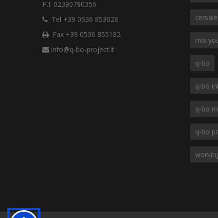
P.I. 02390790356
cersai
Tel +39 0536 853028
Fax +39 0536 855182
mix you
info@q-bo-project.it
q-bo
q-bo in
q-bo m
q-bo pr
workin