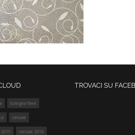
CLOUD
TROVACI SU FACE
a
bologna fiere
ca
cersaie
e 2015
cersaie 2016