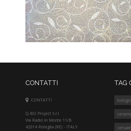
CONTATTI
TAG 
CONTATTI
bologn
Q-BO Project S.r.l
cerami
Via Radici in Monte 11/B
42014 Roteglia (RE) - ITALY
cersai