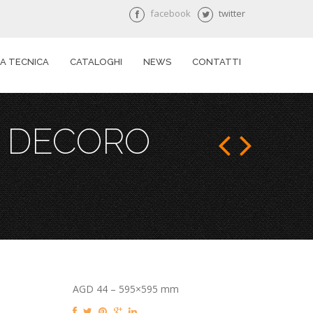
facebook
twitter
A TECNICA
CATALOGHI
NEWS
CONTATTI
R DECORO
AGD 44 – 595×595 mm